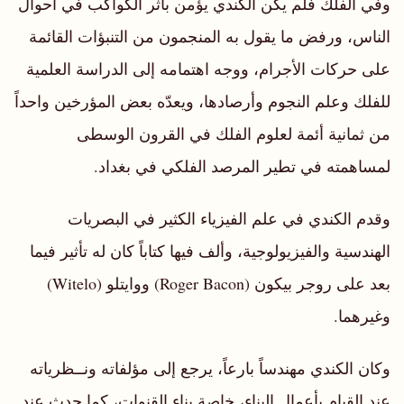
وفي الفلك فلم يكن الكندي يؤمن بأثر الكواكب في أحوال
الناس، ورفض ما يقول به المنجمون من التنبؤات القائمة
على حركات الأجرام، ووجه اهتمامه إلى الدراسة العلمية
للفلك وعلم النجوم وأرصادها، ويعدّه بعض المؤرخين واحداً
من ثمانية أئمة لعلوم الفلك في القرون الوسطى
لمساهمته في تطير المرصد الفلكي في بغداد.
وقدم الكندي في علم الفيزياء الكثير في البصريات
الهندسية والفيزيولوجية، وألف فيها كتاباً كان له تأثير فيما
بعد على روجر بيكون (Roger Bacon) ووايتلو (Witelo)
وغيرهما.
وكان الكندي مهندساً بارعاً، يرجع إلى مؤلفاته ونــظرياته
عند القيام بأعمال البناء، خاصة بناء القنوات، كما حدث عند