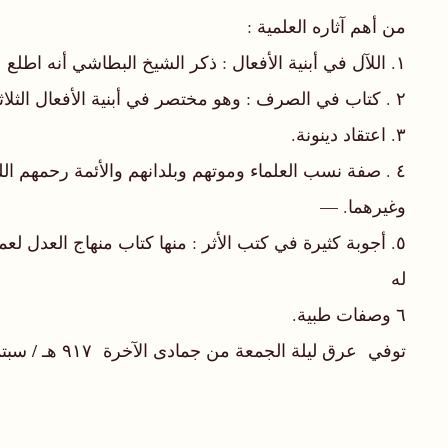
من أهم آثاره العلمية :
١. اللآل في أبنية الأفعال : ذكر الشيخ البطاشي أنه اطلع على بعض أوراقه.
٢ . كتاب في الصرف : وهو مختصر في أبنية الأفعال الثلاثية، يوجد شيء من أوله في مكتبة السيد محمد بن أحمد ، ولا أدري إن كان هو السابق أو لا؟!
٣. اعتقاد دينونة.
٤ . صفة نسب العلماء وموتهم وبلدانهم والأئمة رحمهم ا
وغيرهما. —
٥. أجوبة كثيرة في كتب الأثر : منها كتاب منهاج العدل ل
له
٦ وصفات طبية.
توفي عرق ليلة الجمعة من جمادى الآخرة ٩١٧ هـ / سبتمبر ١٥١١م ، و قبر عند مساجد العباد