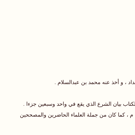
اد ، و أخذ عنه محمد بن عبدالسلام .
 لكتاب بيان الشرع الذي يقع في واحد وسبعين جزءا .
حضر مع أبيه وغيره من العلماء حكم تغريق أموال سلاطين آل نبهان في عهد الإمام عمر بن الخطاب سنة ٨٨٧ هـ/ ١٤٨٢ م ، كما كان من جملة العلماء الحاضرين والمصححين