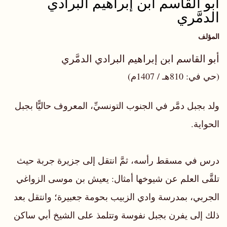
أبو القاسم ابن إبراهيم البرادي
الدمَّري
المؤلف
أبو القاسم ابن إبراهيم البرادي الدمَّري
(حي في: 810هـ / 1407م)
ولد بجبل دمَّر في الجنوب التونسيِّ، المعروف حاليًّا بجبل
الحواية.
درس في مسقط رأسه، ثمَّ انتقل إلى جزيرة جربة حيث
تلقَّى العلم عن شيوخها أمثال: يعيش بن موسى الزواغي
الجربي، بمدرسة وادي الزبيب بحومة جعبيرة؛ وانتقل بعد
ذلك إلى يفرن بجبل نفوسة وتتلمذ على الشيخ أبي ساكن