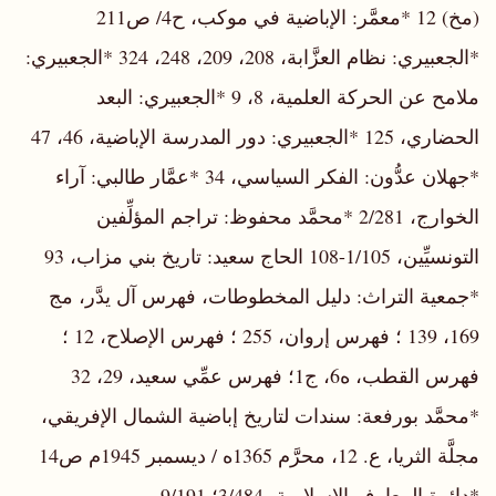
(مخ) 12 *معمَّر: الإباضية في موكب، ح4/ ص211
*الجعبيري: نظام العزَّابة، 208، 209، 248، 324 *الجعبيري:
ملامح عن الحركة العلمية، 8، 9 *الجعبيري: البعد
الحضاري، 125 *الجعبيري: دور المدرسة الإباضية، 46، 47
*جهلان عدُّون: الفكر السياسي، 34 *عمَّار طالبي: آراء
الخوارج، 2/281 *محمَّد محفوظ: تراجم المؤلِّفين
التونسيِّين، 1/105-108 الحاج سعيد: تاريخ بني مزاب، 93
*جمعية التراث: دليل المخطوطات، فهرس آل يدَّر، مج
169، 139 ؛ فهرس إروان، 255 ؛ فهرس الإصلاح، 12 ؛
فهرس القطب، ه6، ج1؛ فهرس عمِّي سعيد، 29، 32
*محمَّد بورفعة: سندات لتاريخ إباضية الشمال الإفريقي،
مجلَّة الثريا، ع. 12، محرَّم 1365ه / ديسمبر 1945م ص14
*دائرة المعارف الإسلامية، 3/484؛ 9/191