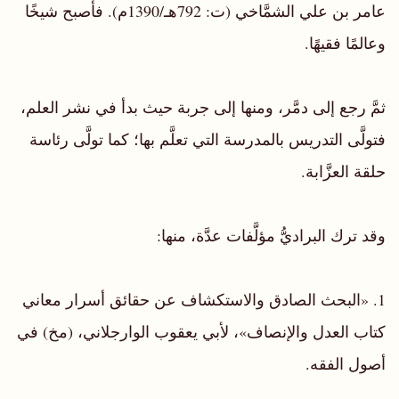
عامر بن علي الشمَّاخي (ت: 792هـ/1390م). فأصبح شيخًا
وعالمًا فقيهًا.
ثمَّ رجع إلى دمَّر، ومنها إلى جربة حيث بدأ في نشر العلم،
فتولَّى التدريس بالمدرسة التي تعلَّم بها؛ كما تولَّى رئاسة
حلقة العزَّابة.
وقد ترك البراديُّ مؤلَّفات عدَّة، منها:
1. «البحث الصادق والاستكشاف عن حقائق أسرار معاني
كتاب العدل والإنصاف»، لأبي يعقوب الوارجلاني، (مخ) في
أصول الفقه.