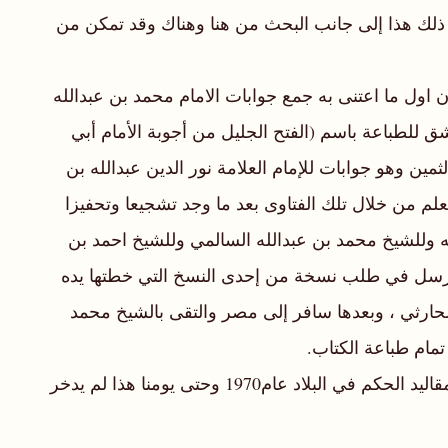
ي ذلك هذا إلى جانب البحث من هنا وهناك وقد تمكن من
اول ما اعتنى به جمع جوابات الامام محمد بن عبدالله
ق للطباعة باسم (الفتح الجليل من أجوبة الأمام أبي
ين وهو جوابات للإمام العلامة نور الدين عبدالله بن
م من خلال تلك الفتاوى بعد ما وجد تشجيعا وتحفيزا
ه وللشيخ محمد بن عبدالله السالمي وللشيخ احمد بن
 فأرسل في طلب نسخة من إحدى النسخ التي خطتها يده
لحارثي ، وبعدها سافر إلى مصر والتقى بالشيخ محمد
مام طباعة الكتاب.
ومنذ بداية عصر النهضة المباركة وبتولي حضرة صاحب الجلالة السلطان قابوس بن سعيد المعظم ـ حفظه الله ورعاه ـ مقاليد الحكم في البلاد عام1970 وحتى يومنا هذا لم يدخر