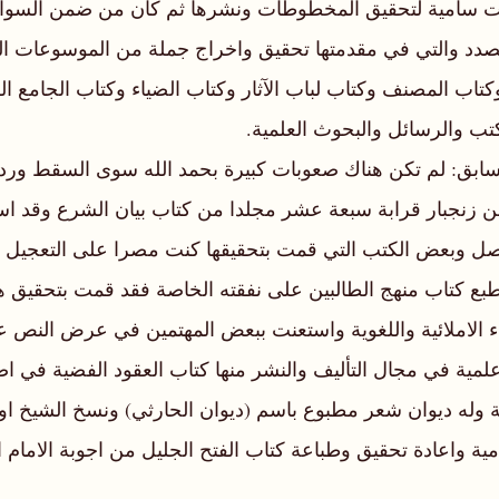
هات سامية لتحقيق المخطوطات ونشرها ثم كان من ضمن السواعد ا
الصدد والتي في مقدمتها تحقيق واخراج جملة من الموسوعات الك
تاب المصنف وكتاب لباب الآثار وكتاب الضياء وكتاب الجامع ال
كتب والرسائل والبحوث العلمية.
لسابق: لم تكن هناك صعوبات كبيرة بحمد الله سوى السقط و
من زنجبار قرابة سبعة عشر مجلدا من كتاب بيان الشرع وقد ا
صل وبعض الكتب التي قمت بتحقيقها كنت مصرا على التعجيل 
ع كتاب منهج الطالبين على نفقته الخاصة فقد قمت بتحقيق هذا 
لاملائية واللغوية واستعنت ببعض المهتمين في عرض النص ع
مية في مجال التأليف والنشر منها كتاب العقود الفضية في اصو
امية واعادة تحقيق وطباعة كتاب الفتح الجليل من اجوبة الامام