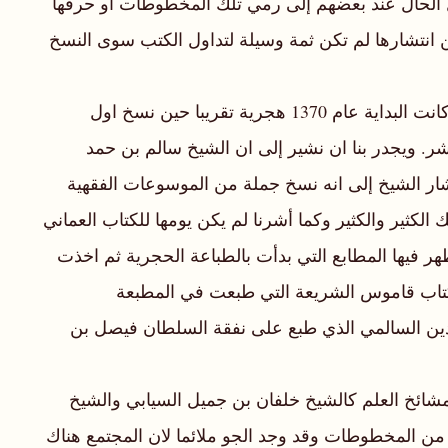
وصل الحال عند بعضهم إلى رمي تلك المخطوطات او حرقها
ن انتشارها لم تكن ثمة وسيلة لتداول الكتب سوى النسخ
وفي لقاء سابق لـ(الوطن) مع الفقيد قال: (كان نسخ المخطوطات وجمعها وتحقيقها هماً يؤرقني ويذهب عني النوم) وقد كانت البداية عام 1370 هجرية تقريبا حين نسخ اول
. ويجدر بنا ان نشير إلى ان الشيخ سالم بن حمد
اشار الشيخ إلى انه نسخ جملة من الموسوعات الفقهية
ثير والكثير وكما أشرنا لم يكن يومها للكتاب العماني
هر فيها المطابع التي بدأت بالطباعة الحجرية ثم اخذت
 كتاب قاموس الشريعة التي طبعت في المطبعة
الدين السالمي الذي طبع على نفقة السلطان فيصل بن
ئخ العلم كالشيخ خلفان بن جميل السيابي والشيخ
 من المخطوطات وقد وجد الجو ملائما لان المجتمع هناك