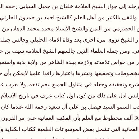
ه إلى جوار الشيخ العلامة خلفان بن جميل السيابي رحمه الله 
ر بصحبة والده والتقى بالكثير من أهل العلم كالشيخ احمد بن حمدون 
وين الحضرمي من اليمن والشيخ الاستاذ محمد محمد الدهان من
الشيخ نزوى مرة اخرى بعد وفاة الامام الخليلي وجالس جملة 
ن خواص تلامذته ولازمه ببلدة الظاهر من ولاية بدية واستمر ا
طوطات وتحقيقها ونشرها باعتبارها رافدا علميا لايمكن بأي حال
نشره وتحقيقه وجعله في متناول الجميع ليعم نفعه. ولا يعزب 
يس ادل على ذلك من كون اول كتاب عرف في تاريخ الاسلام هو ك
ب السمو السيد فيصل بن علي اَل سعيد رحمه الله عندما كان 
المخطوطات العمانية الموجودة حاليا يقدر بما لا يقل عن 30 ألف مخطوط مع العلم بأن المكتب
لعمانية التى تشمل بعض الموسوعات العلمية ككتاب الكفاية وك