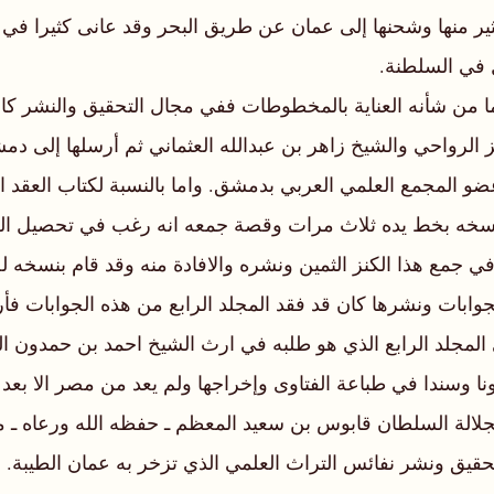
لكثير منها وشحنها إلى عمان عن طريق البحر وقد عانى كثيرا ف
 في السلطنة.
 من شأنه العناية بالمخطوطات ففي مجال التحقيق والنشر كان 
الرواحي والشيخ زاهر بن عبدالله العثماني ثم أرسلها إلى دمش
و المجمع العلمي العربي بدمشق. واما بالنسبة لكتاب العقد الثم
م بنسخه بخط يده ثلاث مرات وقصة جمعه انه رغب في تحصيل العل
ي جمع هذا الكنز الثمين ونشره والافادة منه وقد قام بنسخه ل
جوابات ونشرها كان قد فقد المجلد الرابع من هذه الجوابات
 المجلد الرابع الذي هو طلبه في ارث الشيخ احمد بن حمدون ا
ا وسندا في طباعة الفتاوى وإخراجها ولم يعد من مصر الا بعد ت
قيق ونشر نفائس التراث العلمي الذي تزخر به عمان الطيبة.