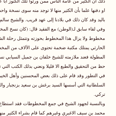
ذلك أن الكثير من عامة الناس ممن ورثوا تلك الكنوز أبا
او دفنها علما بأن الكثير منها لا توجد منه سوى نسخة و
باليد وقد كان ذلك في بلادنا إلى عهد قريب. والشيخ سال
مخطوط ولا يزال هذا المخطوط بحوزته وتتمثل رحلة الشي
الحارثي يمتلك مكتبة ضخمة تحتوى على الاَلاف من المخطو
المطولة فعند ملازمته للشيخ خلفان بن جميل السيابي نس
حظ من التحقيق والطبع الا قليلا ونعني بذلك الكتب التي 
في التطور وقد قام على ذلك بعض المحسنين وأهل الخير.
السلطانية التي أسسها السيد برغش بن سعيد بزنجبار وال
تركي.
وبالنسبة لجهود الشيخ في جمع المخطوطات فقد استطاع
محمد بن سيف الاغبري وغيرهم كما قام بشراء الكثير منها