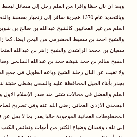
وبعد ان نال حظا وافرا من العلم رحل إلى سمائل ليحط رحل
وبالتحديد عام 1370 هجرية سافر إلى زنجبا
العلم من غير العمانيين كالشيخ عبدالله بن صالح بن ش
والشيخ احمد بن سميط الحضرمي من اليمن ايضا. كما زار 
الشيخ سالم بن حمد شيخه حمد بن عبدالله السالمي وصار م
ولا تغيب عن البال رحلة الشيخ وباعه الطويل في جمع المخ
يجدر بأبناء الجيل المحافظة عليه والسعي بخطى حثيثة ل
العلم والفضل في مجالات شتى منذ صدر الإسلام الاول ول
اليحمدي الازدي العماني رضي الله عنه وفي تصريح لصاح
إلى تلف وفقدان وضياع الكثير من أمهات ونفائس الكتب ا