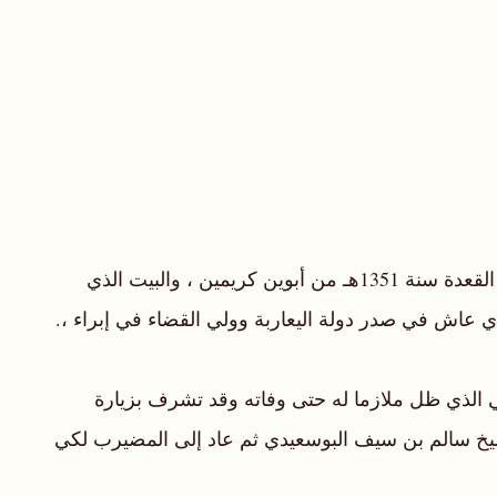
هو الشيخ العلامة الجليل سالم بن حمد بن سليمان بن حميد الحارثي، ولد ببلدة المضيرب بولاية القابل في الرابع من ذي القعدة سنة 1351هـ من أبوين كريمين ، والبيت الذي
 عاش في صدر دولة اليعاربة وولي القضاء في إبراء ،.
صر بن سعيد النعماني الذي ظل ملازما له حتى وفاته وقد تشرف بزيارة
حمد الاسحاقي والشيخ سالم بن سيف البوسعيدي ثم عاد إلى المضيرب لكي