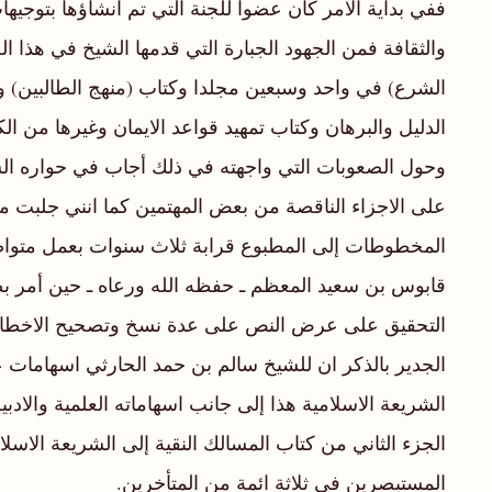
ففي بداية الامر كان عضوا للجنة التي تم انشاؤها بتوجي
والثقافة فمن الجهود الجبارة التي قدمها الشيخ في هذا 
الشرع) في واحد وسبعين مجلدا وكتاب (منهج الطالبين) وك
الدليل والبرهان وكتاب تمهيد قواعد الايمان وغيرها من ال
وحول الصعوبات التي واجهته في ذلك أجاب في حواره ا
على الاجزاء الناقصة من بعض المهتمين كما انني جلبت 
المخطوطات إلى المطبوع قرابة ثلاث سنوات بعمل متوا
قابوس بن سعيد المعظم ـ حفظه الله ورعاه ـ حين أمر بطب
التحقيق على عرض النص على عدة نسخ وتصحيح الاخطاء ا
الجدير بالذكر ان للشيخ سالم بن حمد الحارثي اسهامات عل
الجزء الثاني من كتاب المسالك النقية إلى الشريعة الاسل
المستبصرين في ثلاثة ائمة من المتأخرين.