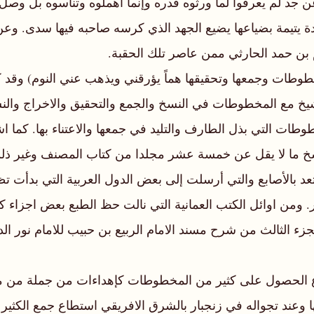
 عن جد لم يعرفوا لما ورثوه قدره وإنما أهملوه وتناسوه بل 
احدة يتيمة بضياعها يضيع الجهد الذي كرسه صاحبه فيها سدى. وع
م بن حمد الحارثي ممن عاصر تلك الحقبة.
خ مع المخطوطات في النسخ والجمع والتحقيق والاخراج والنشر
طات التي بذل الطارف والتليد في جمعها والاعتناء بها. كما 
خ ما لا يقل عن خمسة عشر مجلدا من كتاب المصنف وغير ذلك الك
تعد بالأصابع والتي أرسلت إلى بعض الدول العربية التي بدأت تظ
 ومن اوائل الكتب العمانية التي نالت حظ الطبع بعض اجزاء
جزء الثالث من شرح مسند الامام الربيع بن حبيب للامام نور 
 الحصول على كثير من المخطوطات كإهداءات من جملة من مشا
 وعند تجواله في زنجبار بالشرق الافريقي استطاع جمع الكثير