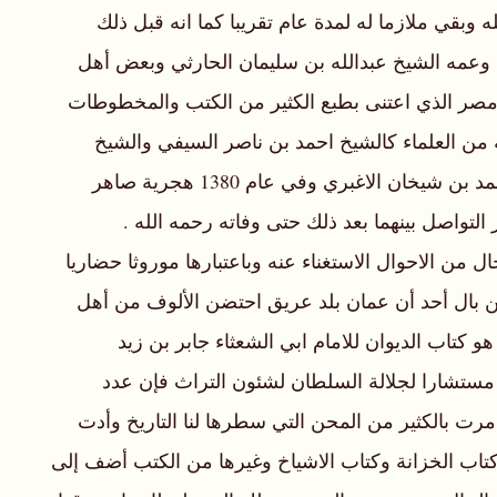
وبقي ملازما له لمدة عام تقريبا كما انه قبل ذلك
الحارثي وعمه الشيخ عبدالله بن سليمان الحارثي وبعض أهل
 مصر الذي اعتنى بطبع الكثير من الكتب والمخطوطات
من العلماء كالشيخ احمد بن ناصر السيفي والشيخ
سفيان بن محمد الراشدي والشيخ زاهر بن عبدالله العثماني. ومن جملة العلماء الذين جالسهم الشيخ العلامة سيف بن حمد بن شيخان الاغبري وفي عام 1380 هجرية صاهر
لتواصل بينهما بعد ذلك حتى وفاته رحمه الله .
 من الاحوال الاستغناء عنه وباعتبارها موروثا حضاريا
عن بال أحد أن عمان بلد عريق احتضن الألوف من أهل
تاب الديوان للامام ابي الشعثاء جابر بن زيد
مستشارا لجلالة السلطان لشئون التراث فإن عدد
ة العمانية على مر القرون مرت بالكثير من المحن التي سطرها لنا التاريخ وأدت
تاب الخزانة وكتاب الاشياخ وغيرها من الكتب أضف إلى