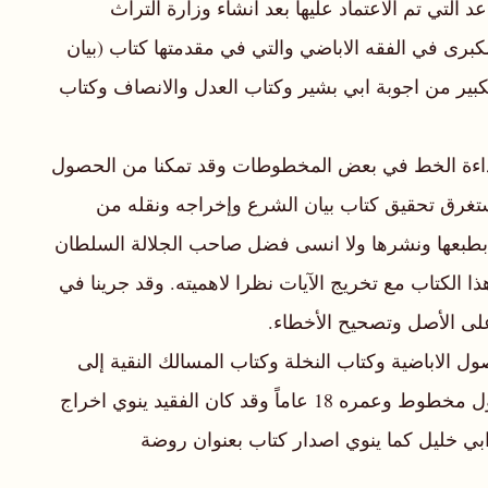
لتي تم الاعتماد عليها بعد انشاء وزارة التراث
برى في الفقه الاباضي والتي في مقدمتها كتاب (بيان
كبير من اجوبة ابي بشير وكتاب العدل والانصاف وكتاب
رداءة الخط في بعض المخطوطات وقد تمكنا من الحصول
ستغرق تحقيق كتاب بيان الشرع وإخراجه ونقله من
بطبعها ونشرها ولا انسى فضل صاحب الجلالة السلطان
الكتاب مع تخريج الآيات نظرا لاهميته. وقد جرينا في
لى الأصل وتصحيح الأخطاء.
ل الاباضية وكتاب النخلة وكتاب المسالك النقية إلى
الشريعة الاسلامية هذا إلى جانب اسهاماته العلمية والادبية وله ديوان شعر مطبوع باسم (ديوان الحارثي) ونسخ الشيخ اول مخطوط وعمره 18 عاماً وقد كان الفقيد ينوي اخراج
 ابي خليل كما ينوي اصدار كتاب بعنوان روضة