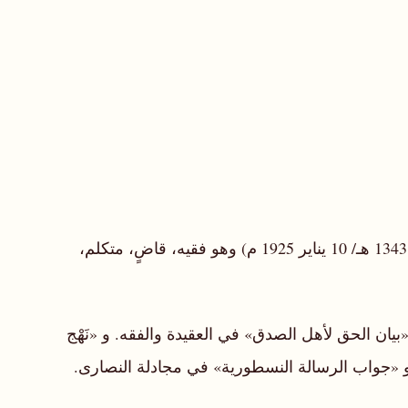
الشيخِ عليِّ بن مُحمد بن علي الْمُنْذِرِيّ العُماني الأصل الزنجباري المولد والوفاة (المتوفى يوم الخميس 14 جمادى الآخرة 1343 هـ/ 10 يناير 1925 م) وهو فقيه، قاضٍ، متكلم،
 «بيان الحق لأهل الصدق» في العقيدة والفقه. و «نَهْج
. و «جواب الرسالة النسطورية» في مجادلة النصارى.