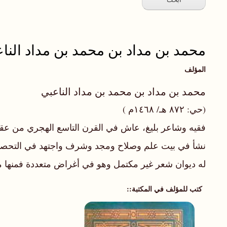
محمد بن مداد بن محمد بن مداد النا
المؤلف
محمد بن مداد بن محمد بن مداد الناعبي
(حي: ٨٧٢ هـ/ ١٤٦٨م )
فقيه وشاعر بليغ، عاش في القرن التاسع الهجري من عق
نشأ في بيت علم وصلاح ومجد وشرف واجتهد في التحصيل 
له ديوان شعر غير مكتمل وهو في أغراض متعددة فمنها ما
كتب للمؤلف في المكتبة: