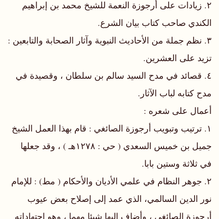
٢. زيادات على أرجوزة النعمة للشيخ محمد بن إبراهيم
الكندي صاحب كتاب بيان الشرع.
٣. نظم جملة من الأحاديث النبوية وآثار الصحابة والتابعين :
تزيد على العشرين.
٤. قصائد في مدح السيد سالم بن سلطان ، وقصيدة في
مدح كتابه لباب الآثار.
أعمال على شعره :
١. ترتيب وتبويب أرجوزة الصائغي : قام بهذا العمل الشيخ
جميل بن خميس السعدي ( حي : ١٢٧٨هـ ) ، وقد جعلها
في ثلاثة وستين بابا.
٢. جوهر النظام في علمي الأديان والأحكام ( مط) : للإمام
نور الدين السالمي، الذي عمد إلى إصلاح بعض عيوب
أرجوزة الصائغي ، وأضاف إليها شيئا مهما ، وهو اجتهاداته