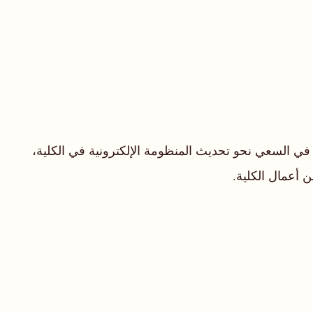
عية في مسقط سلطنة عمان منذ العام ٢٠٠٠و، كان له فضل السبق في السعي نحو تحديث المنظومة الإلكترونية في الكلية،
 أعمال الكلية.