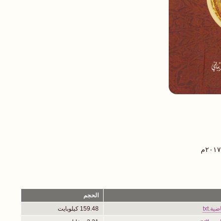
الحجم
ة.txt
159.48 كيلوبايت