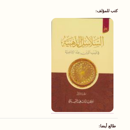
كتب للمؤلف:
طالع أيضا