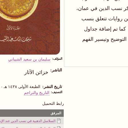
ذكر نسب الدين في عمان،
ن روايات تتعلق بنسب
 كما تم إضافة جداول
لتوضيح وتيسير الفهم
المؤلف
سليمان بن سعيد الشيباني
الناشر
خزائن الآثار
تاريخ النشر
الطبعة الأولى ١٤٣٨ هـ - ٢٠١٧م
التصنيف
التاريخ والتراجم
رابط التحميل
المرفق
السلاسل الذهبية في نسب الدين عند الإباضي