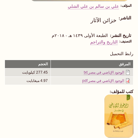
المؤلف
علي بن سالم بن علي الشلي
الناشر
خزائن الآثار
تاريخ النشر
الطبعة الأولى ١٤٣٩ هـ - ٢٠١٨م
التصنيف
التاريخ والتراجم
رابط التحميل
المرفق
الحجم
الوجود الإباضي في مصر.txt
277.45 كيلوبايت
الوجود الإباضي في مصر.pdf
4.97 ميغابايت
كتب للمؤلف: