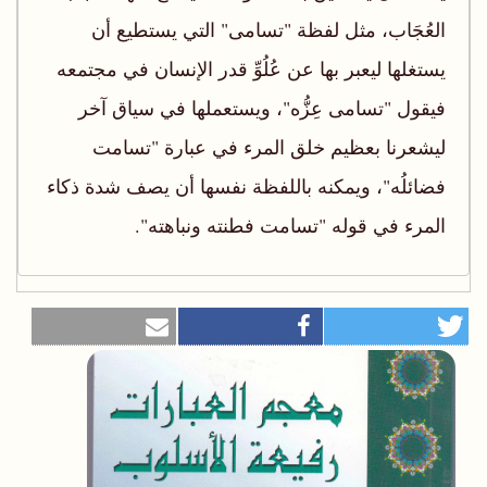
العُجَاب، مثل لفظة "تسامى" التي يستطيع أن
يستغلها ليعبر بها عن عُلُوِّ قدر الإنسان في مجتمعه
فيقول "تسامى عِزُّه"، ويستعملها في سياق آخر
ليشعرنا بعظيم خلق المرء في عبارة "تسامت
فضائلُه"، ويمكنه باللفظة نفسها أن يصف شدة ذكاء
المرء في قوله "تسامت فطنته ونباهته".