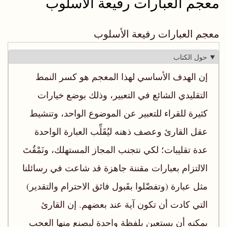
معجم العبارات رفيعة الأسلوب
معجم العبارات رفيعة الأسلوب
حول الكتاب
إن الهدف الأساسي لهذا المعجم هو كسر النمط
التقليدي الشائع في التعبير، وذلك بوضع خيارات
كثيرة للقراء للتعبير عن الموضوع الواحد، وتنشيط
عقل القارئ وعصف ذهنه ليُقَلِّب العبارة الواحدة
عدة تقليبات؛ لكي نتجنب المجاز المستهلك، ونَمْقُتَ
الالتزام بعبارات مقننة جاهزة قد شاعت في رسائلنا
مثل عبارة (وتفضّلوا بقَبول فائق الاحترام والتقدير)
التي كادت أن تكون آية عند بعضهم. إن القارئ
يمكنه أن يستعين بلفظة واحدة ليصنع منها العجب