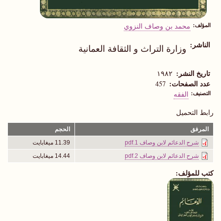
المؤلف
محمد بن وصاف النزوي
الناشر
وزارة التراث و الثقافة العمانية
تاريخ النشر
١٩٨٢
عدد الصفحات
457
التصنيف
الفقه
رابط التحميل
المرفق
الحجم
شرح الدعائم لابن وصاف 1.pdf
11.39 ميغابايت
شرح الدعائم لابن وصاف 2.pdf
14.44 ميغابايت
كتب للمؤلف: