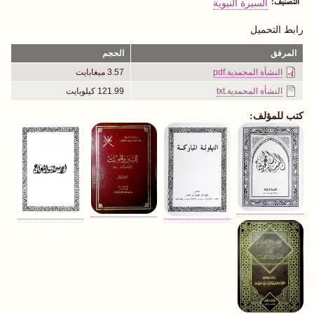
التصنيف
السيرة النبوية
رابط التحميل
المرفق
الحجم
النشأة المحمدية.pdf
3.57 ميغابايت
النشأة المحمدية.txt
121.99 كيلوبايت
كتب للمؤلف: