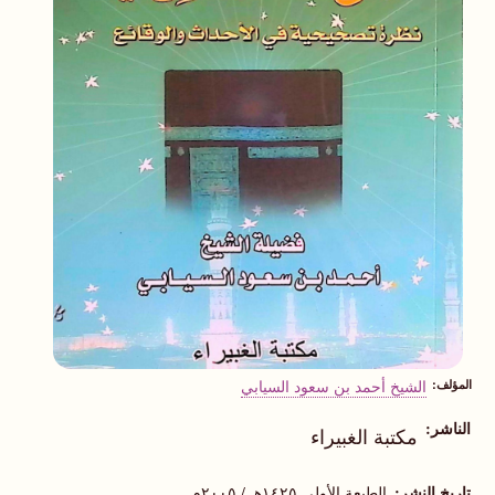
المؤلف
الشيخ أحمد بن سعود السيابي
الناشر
مكتبة الغبيراء
تاريخ النشر
الطبعة الأولى ١٤٢٥هـ / ٢٠٠٥م