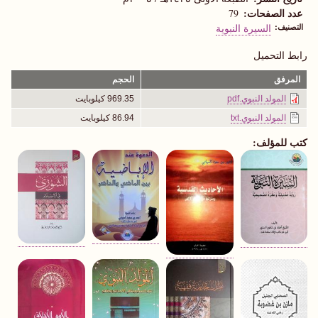
عدد الصفحات
79
التصنيف
السيرة النبوية
رابط التحميل
المرفق
الحجم
المولد النبوي.pdf
969.35 كيلوبايت
المولد النبوي.txt
86.94 كيلوبايت
كتب للمؤلف: