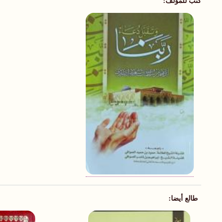
كتب للمؤلف:
طالع أيضا