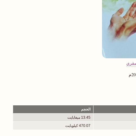
صقري
الحجم
13.45 ميغابايت
470.07 كيلوبايت