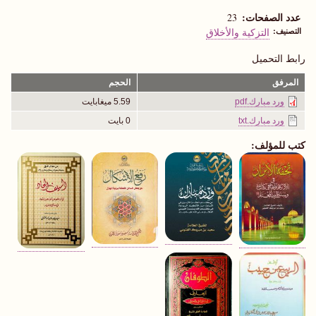
عدد الصفحات
23
التصنيف
التزكية والأخلاق
رابط التحميل
المرفق
الحجم
ورد مبارك.pdf
5.59 ميغابايت
ورد مبارك.txt
0 بايت
كتب للمؤلف: