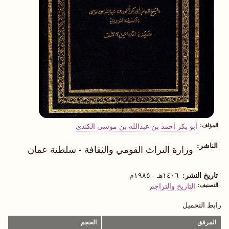
المؤلف
أبو بكر أحمد بن عبدالله بن موسى الكندي
الناشر
وزارة التراث القومي والثقافة - سلطنة عمان
تاريخ النشر
١٤٠٦هـ - ١٩٨٥م
التصنيف
التاريخ والتراجم
رابط التحميل
المرفق
الحجم