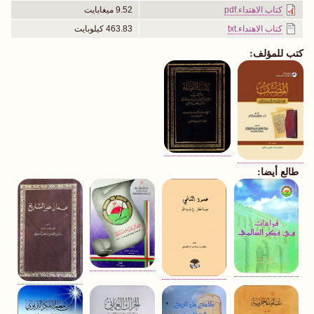
كتاب الاهتداء.pdf
9.52 ميغابايت
كتاب الاهتداء.txt
463.83 كيلوبايت
كتب للمؤلف:
طالع أيضا