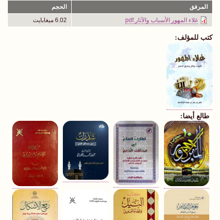
المرفق
الحجم
غلاء المهور الأسباب والآثار.pdf
6.02 ميغابايت
كتب للمؤلف:
طالع أيضا