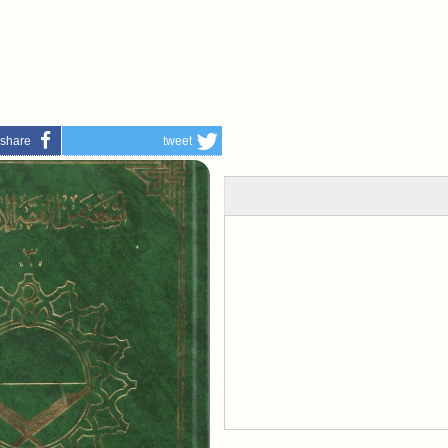
share
tweet