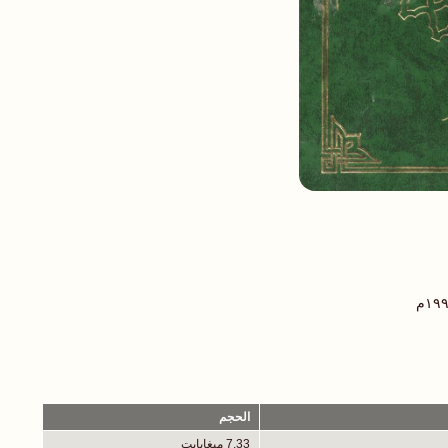
الحجم
7.33 ميغابايت