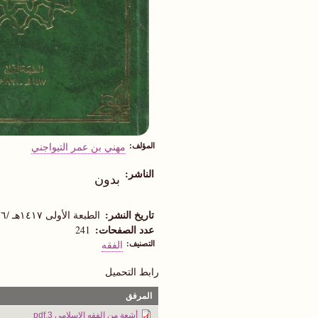
المؤلف
مهني بن عمر التيواجني
الناشر
بدون
تاريخ النشر
الطبعة الأولى ١٤١٧هـ /١٩٩٦م
عدد الصفحات
241
التصنيف
الفقه
رابط التحميل
المرفق
أشعة من الفقه الإسلامي 3.pdf