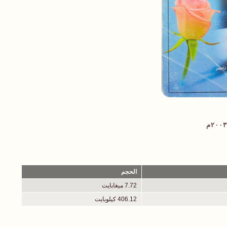
الحجم
7.72 ميغابايت
406.12 كيلوبايت