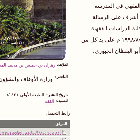
 الفقهي في المدرسة
قد أشرف على الرسالة
لية الدراسات الفقهية
بالجامعة المذكورة وتمت مناقشتها واجازتها بتاريخ ١٩٩٨/٨/٩ م على يد كل من
أبو اليقظان الجبوري،
المؤلف
زهران بن خميس بن محمد الم
الناشر
وزارة الأوقاف والشؤون
تاريخ النشر
الطبعة الأولى ١٤٢١هـ - ٢٠٠٠م
التصنيف
الفقه
رابط التحميل
المرفق
الإمام ابن بركة السليمي البهلوي ودوره ال