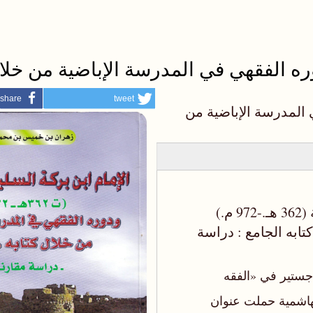
وره الفقهي في المدرسة الإباضية من خلال
share
tweet
 المدرسة الإباضية من
الإمام أبو محمد عبد الله بن بركة المتوفي سنة (362 هـ.-972 م.)
تابه الجامع : دراسة
جستير في «الفقه
الهاشمية حملت عنوان