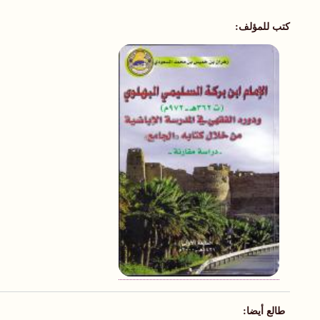
كتب للمؤلف:
طالع أيضا