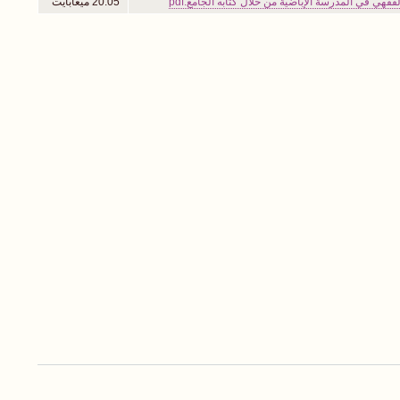
فقهي في المدرسة الإباضية من خلال كتابه الجامع.pdf
20.05 ميغابايت