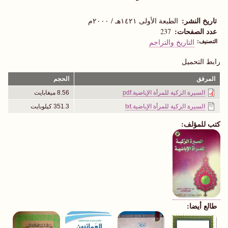
تاريخ النشر
الطبعة الأولى ١٤٢١هـ / ٢٠٠٠م
عدد الصفحات
237
التصنيف
التاريخ والتراجم
رابط التحميل
المرفق
الحجم
السيرة الزكية للمرأة الإباضية.pdf
8.56 ميغابايت
السيرة الزكية للمرأة الإباضية.txt
351.3 كيلوبايت
كتب للمؤلف:
طالع أيضا