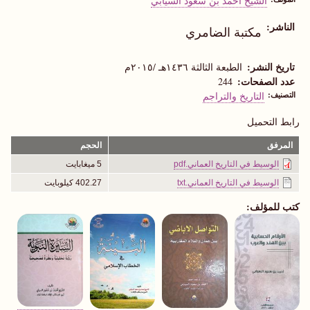
الشيخ أحمد بن سعود السيابي
الناشر
مكتبة الضامري
تاريخ النشر
الطبعة الثالثة ١٤٣٦هـ /٢٠١٥م
عدد الصفحات
244
التصنيف
التاريخ والتراجم
رابط التحميل
المرفق
الحجم
الوسيط في التاريخ العماني.pdf
5 ميغابايت
الوسيط في التاريخ العماني.txt
402.27 كيلوبايت
كتب للمؤلف: