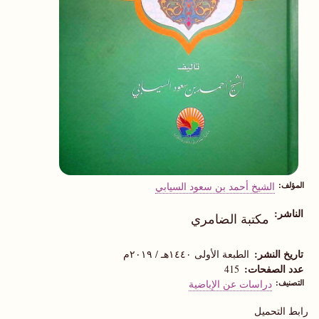
المؤلف
الشيخ أحمد بن سعود السيابي
الناشر
مكتبة الضامري
تاريخ النشر
الطبعة الأولى ١٤٤٠هـ / ٢٠١٩م
عدد الصفحات
415
التصنيف
دراسات عن الإباضية
رابط التحميل