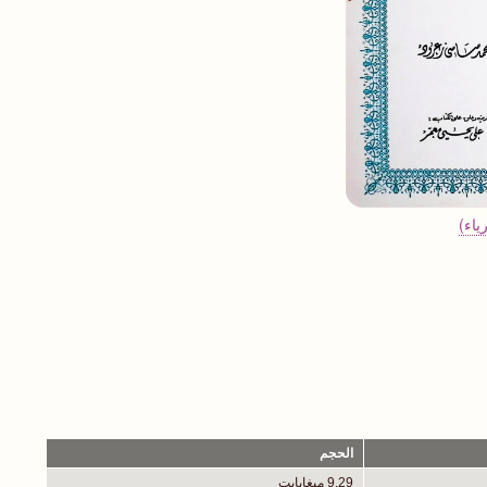
ياء)
الحجم
9.29 ميغابايت