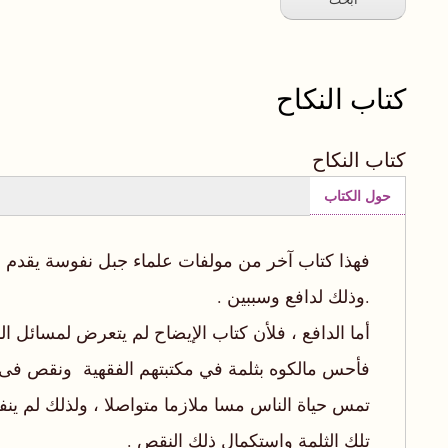
كتاب النكاح
كتاب النكاح
حول الكتاب
(علامة
التبويب
النشطة)
.‬وذلك لدافع وسببين ‪.‬‬
تلك الثلمة ‬واستكمال ذلك النقص ‪.‬‬