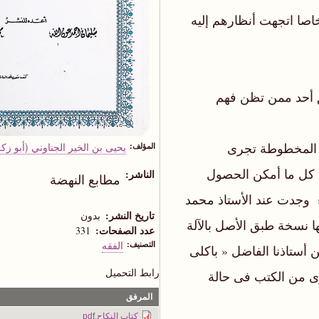
‫ولما علموا بان أبا زكرياء الجناونى قد ألف فيه كتابا خاصا اتجهت‬ ‫أنظارهم إليه
المؤلف
يحيى بن الخير الجناوني (أبو زكر
الناشر
مطابع النهضة
 وجدت عند الأستاذ محمد
تاريخ النشر
بدون
سعيد البارونى و ضعها حت التصرف‬،‫فاستخرجت منها نسخة طبق‬ ‫الأصل بالآلة
عدد الصفحات
331
التصنيف
الفقه
الكاتبة بما فيها من أخطاء ‪ كما جاءت نسخة أخرى‬ من ‫أستاذنا الفاضل « باكلى
رابط التحميل
عبد الرحمن » فضاعت فى مكتبتى مع مجموعة أخرى‬ ‫من الكتب فى حالة
المرفق
كتاب النكاح.pdf