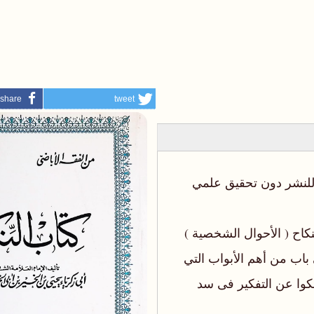
share
tweet
أما الدافع ‪ ،‬فلأن كتاب الإيضاح لم يتعرض لمسائل النكاح ( الأحوال‬ ‫الشخصية )
فأحس مالكوه بثلمة في مكتبتهم الفقهية ونقص فى باب من‬ ‫أهم الأبواب التي
تمس حياة الناس مسا ملازما متواصلا ‪ ،‬ولذلك لم ينفكوا‬ ‫عن التفكير فى سد