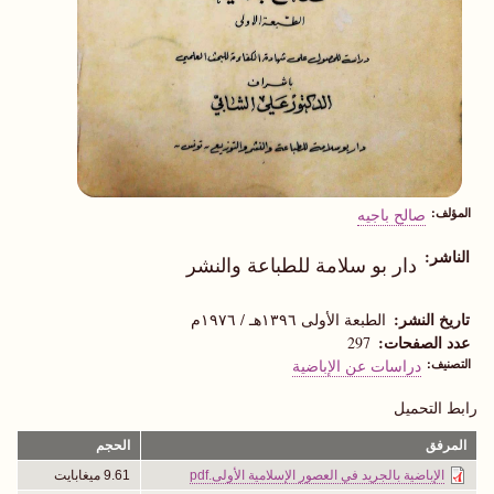
المؤلف
صالح باجيه
الناشر
دار بو سلامة للطباعة والنشر
تاريخ النشر
الطبعة الأولى ١٣٩٦هـ / ١٩٧٦م
عدد الصفحات
297
التصنيف
دراسات عن الإباضية
رابط التحميل
المرفق
الحجم
الإباضية بالجريد في العصور الإسلامية الأولى.pdf
9.61 ميغابايت