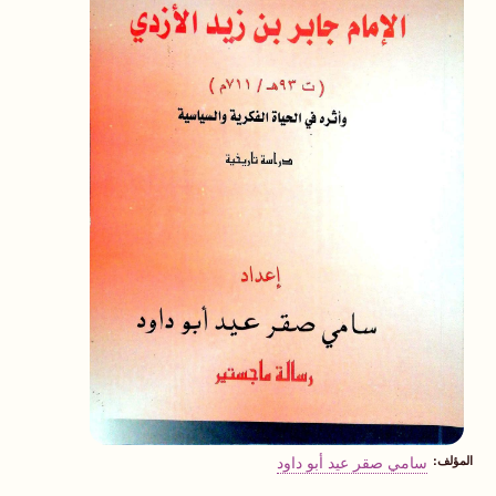
المؤلف
سامي صقر عيد أبو داود