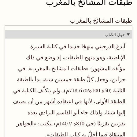
طبقات المشائخ بالمغرب
طبقات المشائخ بالمغرب
حول الكتاب
أبدع الدرجيني منهجًا جديدا في كتابة السيرة
الإباضية، وهو منهج الطبقات، إذ وضع في ذلك
مؤلَّفه المشهور: «طبقات المشايخ بالمغرب». في
جزأين، وجعل كلَّ طبقة خمسين سنة، بدأ بالطبقة
الثانية (50ه 100ه/670-718م)، ولم يتكلَّف الكتابة في
الطبقة الأولى، لأنها في اعتقاده أشهر من أن يضيف
إليها شيئا، ولذلك جاء أبو القاسم البرادي بعده
بقرنين تقريبًا (حي 810ه /1407م) ليكتب: «الجواهر
المنتقاة فيما أخلَّ به كتاب الطبقات».