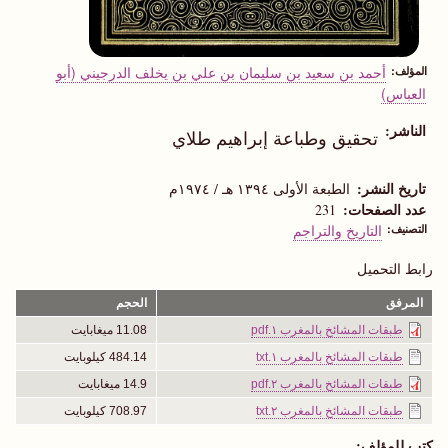
المؤلف
أحمد بن سعيد بن سليمان بن علي بن يخلف الدرجيني (أبو
العباس)
الناشر
تحقيق وطباعة إبراهيم طلاي
تاريخ النشر
الطبعة الأولى ١٣٩٤ هـ / ١٩٧٤م
عدد الصفحات
231
التصنيف
التاريخ والتراجم
رابط التحميل
المرفق
الحجم
طبقات المشائخ بالمغرب ١.pdf
11.08 ميغابايت
طبقات المشائخ بالمغرب ١.txt
484.14 كيلوبايت
طبقات المشائخ بالمغرب ٢.pdf
14.9 ميغابايت
طبقات المشائخ بالمغرب ٢.txt
708.97 كيلوبايت
كتب للمؤلف: