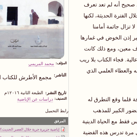
 صحيح أنه لم تعد تعرف
ال الفترة الحديثة، لكنها
لا تزال جاثمة أمامنا
ير إذن الخوض في غمارها
رف معين، ومع ذلك كانت
لية. فجاء الكتاب بلا ريب
المؤلف
محمد المريمي
 والعطاء العلمي الذي
الناشر
مجمع الأطرش للكتاب 
تاريخ النشر
الطبعة الثانية ١٢٠١٦م
ة قلما وقع التطرق له
التصنيف
دراسات عن الإباضية
ضور الكبير للمذهب
رابط التحميل
 فقط مع الحياة الدينية
المرفق
إباضية جزيرة جربة خلال العصر الحديث.pdf
ول مرة تدرس هذه القضية