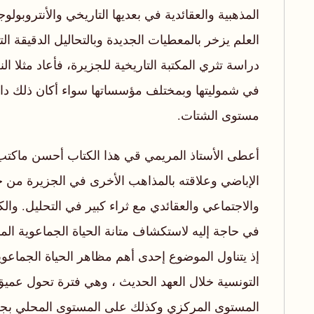
المذهبية والعقائدية في بعديها التاريخي والأنتروبول
العلم يزخر بالمعطيات الجديدة وبالتحاليل الدقيقة ا
دراسة تثري المكتبة التاريخية للجزيرة، فأعاد مثلا ا
في شموليتها وبمختلف مؤسساتها سواء أكان ذلك داخ
مستوى الشتات.
أعطى الأستاذ المريمي قي هذا الكتاب أحسن ماكتب 
الإباضي وعلاقته بالمذاهب الأخرى في الجزيرة من ج
والاجتماعي والعقائدي مع ثراء كبير في التحليل. والك
في حاجة إليه لاستكشاف متانة الحياة الجماعوية المس
إذ يتناول الموضوع إحدى أهم مظاهر الحياة الجماعوية
التونسية خلال العهد الحديث ، وهي فترة تحول عم
المستوى المركزي وكذلك على المستوى المحلي بجرب