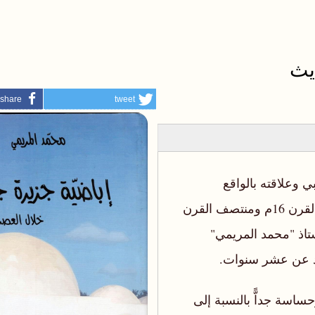
يث
share
tweet
 وعلاقته بالواقع
السياسي والاجتماعي في جزيرة جربة بين منتصف القرن 16م ومنتصف القرن
ستاذ "محمد المريمي"
زيد عن عشر سنوات.
اسة جداًّ بالنسبة إلى