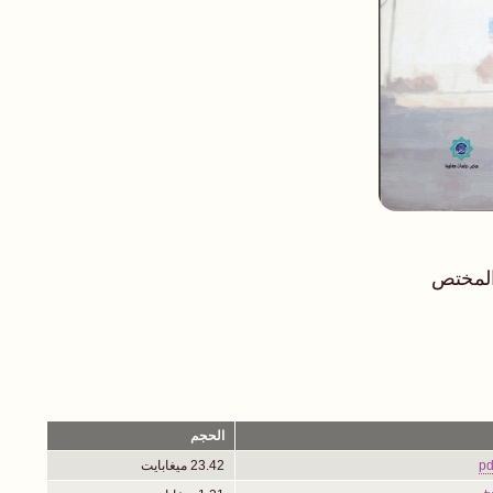
المختص
الحجم
23.42 ميغابايت