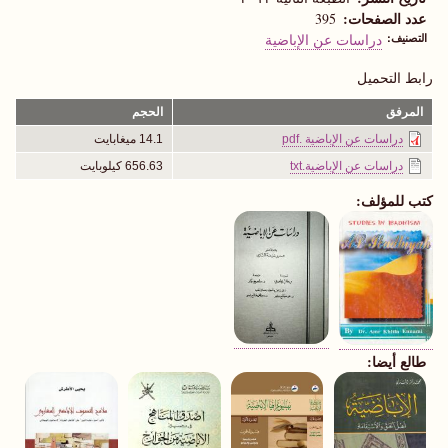
عدد الصفحات
395
التصنيف
دراسات عن الإباضية
رابط التحميل
المرفق
الحجم
دراسات عن الإباضية .pdf
14.1 ميغابايت
دراسات عن الإباضية.txt
656.63 كيلوبايت
كتب للمؤلف:
طالع أيضا