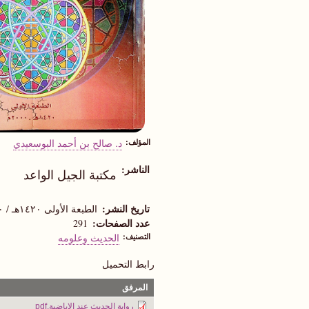
المؤلف
د. صالح بن أحمد البوسعيدي
الناشر
مكتبة الجيل الواعد
تاريخ النشر
الطبعة الأولى ١٤٢٠هـ / ٢٠٠٠م
عدد الصفحات
291
التصنيف
الحديث وعلومه
رابط التحميل
المرفق
رواية الحديث عند الإباضية.pdf