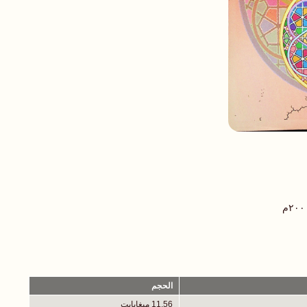
الحجم
11.56 ميغابايت