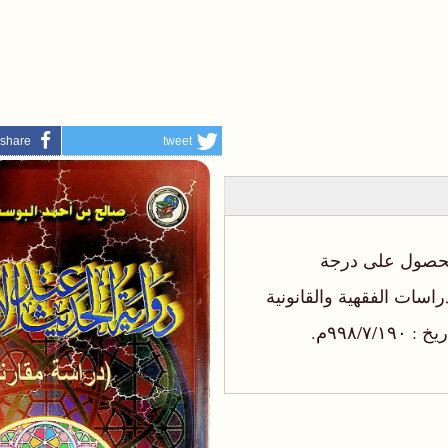
share
tweet
الحصول على درجة
سات الفقهية والقانونية
۹۹۸/م.