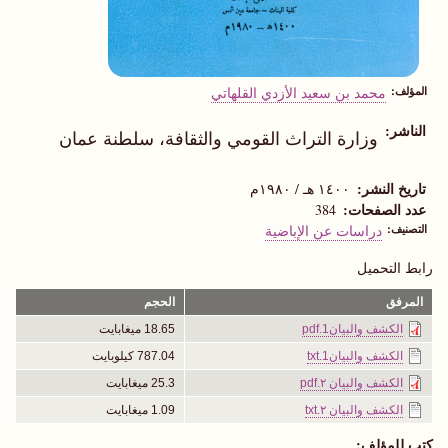
المؤلف
محمد بن سعيد الأزدي القلهاتي
الناشر
وزارة التراث القومي والثقافة، سلطنة عمان
تاريخ النشر
١٤٠٠ هـ / ١٩٨٠م
عدد الصفحات
384
التصنيف
دراسات عن الإباضية
رابط التحميل
المرفق
الحجم
الكشف والبيان1.pdf
18.65 ميغابايت
الكشف والبيان1.txt
787.04 كيلوبايت
الكشف والبيان ٢.pdf
25.3 ميغابايت
الكشف والبيان ٢.txt
1.09 ميغابايت
كتب للمؤلف: