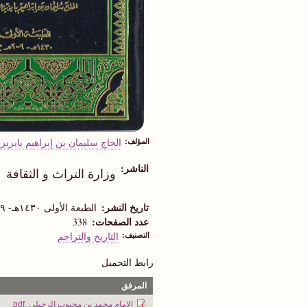
المؤلف
الحاج سليمان بن إبراهيم بابزيز 
الناشر
وزارة التراث و الثقافة
تاريخ النشر
الطبعة الأولى ١٤٣٠هـ- ٢٠٠٩م
عدد الصفحات
338
التصنيف
التاريخ والتراجم
رابط التحميل
المرفق
الإمام محمد بن محبوب الرحيلي .pdf