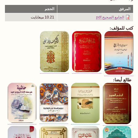
المرفق
الحجم
الجامع الصحيح.pdf
10.21 ميغابايت
كتب للمؤلف:
طالع أيضا