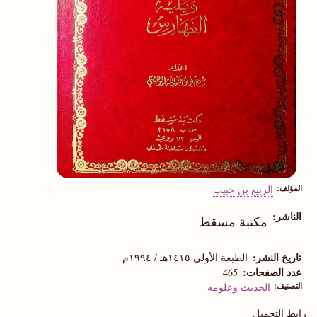
المؤلف
الربيع بن حبيب
الناشر
مكتبة مسقط
تاريخ النشر
الطبعة الأولى ١٤١٥هـ / ١٩٩٤م
عدد الصفحات
465
التصنيف
الحديث وعلومه
رابط التحميل