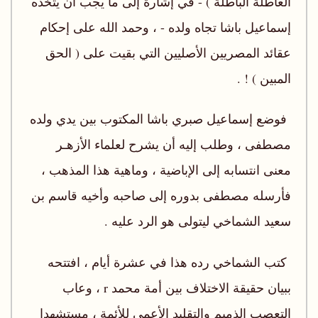
العاطلة الباطلة ) - في إشارة إلى ما يجب أن يتخذه
إسماعيل باشا تجاه ولده - ، وحمد الله على إحكام
عقائد المصريين الأصليين التي بقيت على ( الحق
المبين ) ! .
فوضع إسماعيل صبري باشا المكتوب بين يدي ولده
مصطفى ، وطلب إليه أن يشرح لعلماء الأزهـر
معنى انتسابه إلى الإباضية ، وماهية هذا المذهب ،
فأرسله مصطفى بدوره إلى صاحبه وأخيه قاسم بن
سعيد الشماخي ليتولى هو الرد عليه .
كتب الشماخي رده هذا في عشرة أيام ، افتتحه
ببيان حقيقة الاختلاف بين أمة محمد r ، وعاب
التعصب الذميم والتقليد الأعمى للأئمة ، مستشهدا