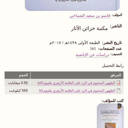
المؤلف
قاسم بن سعيد الشماخي
الناشر
مكتبة خزائن الآثار
تاريخ النشر
الطبعة الأولى ١٤٣٨هـ / ٢٠١٧م
عدد الصفحات
161
التصنيف
دراسات عن الإباضية
رابط التحميل
المرفق
الحجم
الظهور المحتوم في الرد على العلامة الأزهري طموم.pdf
4.56 ميغابايت
الظهور المحتوم في الرد على العلامة الأزهري طموم.txt
569 كيلوبايت
كتب للمؤلف: