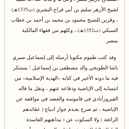
لشيخ الأزهر سليم بن أبي فراج البشري (ت1335هـ)
، وقرين للشيخ محمود بن محمد بن أحمد بن خطاب
السبكي (ت1352هـ) ، وكلهم من فقهاء المالكية
بمصر .
وقد كتب طموم مكتوبا أرسله إلى إسماعيل صبري
باشا الطوبجي والد مصطفى بن إسماعيل ؛ يستنكر
فيه ما دونه الأخير في كتابه «الهدية الإسلامية» من
انتسابه إلى الإباضية ودفاعه عنهم ، ونقل ما قاله
الفيروزآبادي في قاموسه والعضد في مواقفه عن
الإباضية ، ثم صرح بعـدم جواز اتـباع ( عقائدهم
الزائغة ) ولا السكوت عن ( مذاهبهم الفاسدة