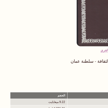
لقري
لثقافة - سلطنة عمان
الحجم
9.22 ميغابايت