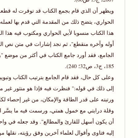
ويظهر أن الذي قام بجمع الكتاب قد توفرت له قطع
الحواري، يتضح ذلك من المقدمة التي قدم بها لعمله
هذا الكتاب منسوبا لأبي الحواري ومكتوب فيه هذا 
أوله وآخره منقطع"، ثم نجد إشارات في متن نص الك
الجامع، فقد أورد جامع الكتاب في أكثر من موضع "و
185، ج3، ص32؛ 240).
وعلى كل حال، فقد قام الجامع بترتيب الكتاب وتبويب
إلى ذلك في قوله:" فنظرت فيه فإذا هو منثور غير مر
ورتبته على قدر الطاقة والإمكان، من غير إحصاء 
وقلة درايتي مع خمول همتي، ورسمت فيه ما يسَّر الل
أن يكون أسهل للقارئ والمطالع". وقد جعله في واحد
إليه فتاوى وأقوال لعلماء آخرين وفق رؤيته، نقلها