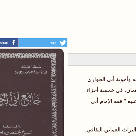
share
tweet
 وأجوبة أبي الحواري ،
عمان، في خمسة أجزاء
ه " فقه الإمام أبي
لتراث العماني الثقافي.