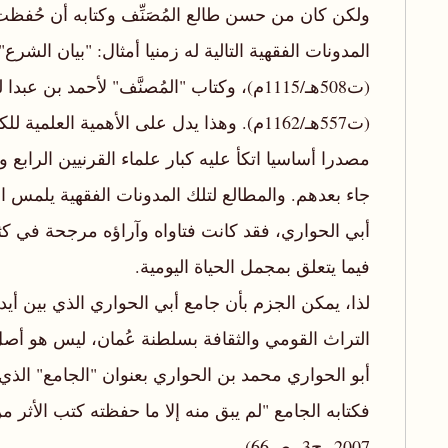
ولكن كان من حسن طالع المُصَنِّف وكتابه أن حُفظ
المدونات الفقهية التالية له زمنيا أمثال: "بيان الشرع
(ت508هـ/1115م)، وكتاب "المُصنَّف" لأحمد بن عبد
(ت557هـ/1162م). وهذا يدل على الأهمية العلمي
مصدرا أساسيا اتكأ عليه كبار علماء القرنيين الرابع
جاء بعدهم. والمطالع لتلك المدونات الفقهية يلمس الأث
أبي الحواري، فقد كانت فتاواه وآراؤه مرجحة في كثي
فيما يتعلق بمجمل الحياة اليومية.
لذا، يمكن الجزم بأن جامع أبي الحواري الذي بين أيدي
التراث القومي والثقافة بسلطنة عُمان، ليس هو أصل
أبو الحواري محمد بن الحواري بعنوان "الجامع" الذي
فكتابه الجامع "لم يبق منه إلا ما حفظته كتب الأ
2007، ج3، ص66).