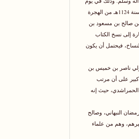
آله وسلم. وذلك في يوم
الخميس لثلاثين ليلة من شهر ذي القعدة من شهور سنة 1124هـ من الهجرة
د بن صالح بن مسعود بن
رة إلى نسخ الكتاب
نساخ، فيحتمل أن يكون
ولي ناصر بن خميس بن
3، ص156) تدل إلى حد كبير على أن مرتب
الحمراشدي، حيث إنه
ضان النبهاني، وصالح
رهم، وهم من علماء