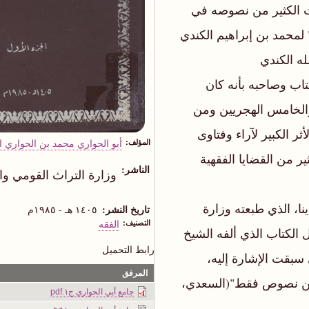
ت الكثير من نصوصه في
" لمحمد بن إبراهيم الكندي
ا لله الكندي
ة للكتاب وصاحبه بأنه كان
 والخامس الهجريين ومن
ر الكبير لآراء وفتاوى
المؤلف
أبو الحواري محمد بن الحواري ا
ر من القضايا الفقهية
الناشر
وزارة التراث القومي وا
نا، الذي طبعته وزارة
تاريخ النشر
١٤٠٥ هـ - ١٩٨٥م
التصنيف
الفقه
 الكتاب الذي ألفه الشيخ
رابط التحميل
 سبقت الإشارة إليه،
المرفق
ثر من نصوص فقط"(السعدي،
جامع أبي الحواري ج١.pdf