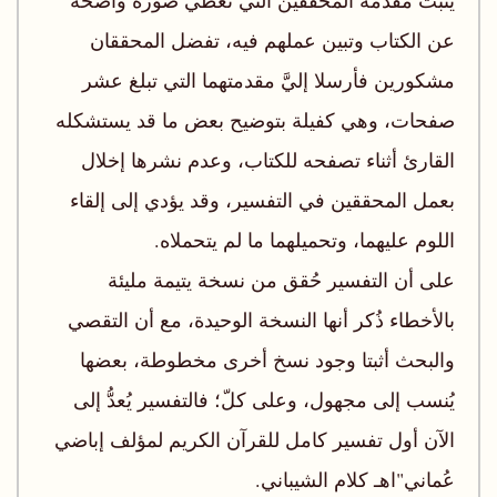
يُثبت مقدمة المحققين التي تعطي صورة واضحة
عن الكتاب وتبين عملهم فيه، تفضل المحققان
مشكورين فأرسلا إليَّ مقدمتهما التي تبلغ عشر
صفحات، وهي كفيلة بتوضيح بعض ما قد يستشكله
القارئ أثناء تصفحه للكتاب، وعدم نشرها إخلال
بعمل المحققين في التفسير، وقد يؤدي إلى إلقاء
اللوم عليهما، وتحميلهما ما لم يتحملاه.
على أن التفسير حُقق من نسخة يتيمة مليئة
بالأخطاء ذُكر أنها النسخة الوحيدة، مع أن التقصي
والبحث أثبتا وجود نسخ أخرى مخطوطة، بعضها
يُنسب إلى مجهول، وعلى كلّ؛ فالتفسير يُعدُّ إلى
الآن أول تفسير كامل للقرآن الكريم لمؤلف إباضي
عُماني"اهـ كلام الشيباني.