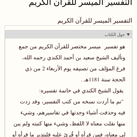
التفسير الميسر للقرآن الكريم
التفسير الميسر للقرآن الكريم
حول الكتاب
هو تفسير ميسر مختصر للقرآن الكريم من جمع
وتأليف الشيخ سعيد بن أحمد الكندي رحمه الله،
فرغ المؤلف من تصنيفه يوم الأربعاء 2 من ذي
الحجة سنة 1181هـ .
يقول الشيخ الكندي في خاتمة تفسيره:
"تم ما أردت نسخه من كتب التفسير، وقد زدت
فيه وحذفت أشياء وجدتها في تفاسيرهم، وشيء
منها نقلت معناه لا اللفظ، وشيء منها كتبته ولم يبن
لي معناه، فمن قرأه أو قُرئ عليه فليتدبر ما قرأه أو