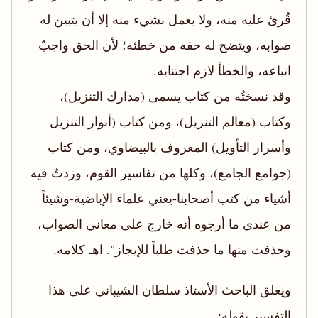
قُرئ عليه منه، ولا يعمل بشيء منه إلا أن يتبين له
صوابه، ويتضح له حقه من خطئه؛ لأن الحق واجبٌ
اتباعه، والخطأ لازم اجتنابه.
وقد نسختُه من كتاب يسمى (مدارك التنزيل)،
وكتاب (معالم التنزيل)، ومن كتاب (أنوار التنزيل
وأسرار التأويل) المعروف بالبيضاوي، ومن كتاب
(جوامع الجامع)، وكلها من تفاسير القوم، وزدتُ فيه
أشياء من كتب أصحابنا-يعني علماء الإباضية-وشيئاً
من عندي ما أرجوه أنه خارج على معاني الصواب،
وحذفت منها ما حذفت طلباً للإيجاز". اهـ كلامه.
ويعلق الباحث الأستاذ سلطان الشيباني على هذا
التفسير بقوله: