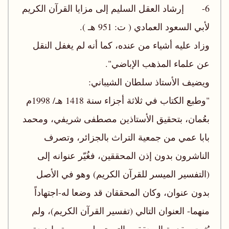
6- إرشاد العقل السليم إلى مزايا القرآن الكريم
لأبي السعود العمادي ( ت: 951 هـ ).
وزاد عليه أشياء من عنده، كما أنه لم يغفل النقل
عن علماء المذهب الإباضي".
ويضيف الأستاذ سلطان الشيباني:
"وطبع الكتاب في ثلاثة أجزاء سنة 1418 هـ/ 1998م
بعُمان، بتحقيق الأستاذين مصطفى شريفي، ومحمد
بابا عمي من جمعية التراث بالجزائر، وتصرف
الناشرون بدون إذن المحققين، فغُيّر عنوانه إلى
(التفسير الميسر للقرآن الكريم) وهو في الأصل
بدون عنوان، وكان المحققان قد وضعا له-اجتهاداً
منهما- العنوان التالي (تفسير القرآن الكريم)، ولم