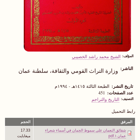
المؤلف
الشيخ محمد راشد الخصيبي
الناشر
وزارة التراث القومي والثقافة، سلطنة عمان
تاريخ النشر
الطبعة الثالثة ١٤١٥هـ - ١٩٩٤م
عدد الصفحات
451
التصنيف
التاريخ والتراجم
رابط التحميل
المرفق
الحجم
شقائق النعمان على سموط الجمان في أسماء شعراء
17.33
عمان ١.pdf
ميغابايت