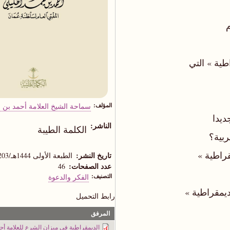
المؤلف
سماحة الشيخ العلامة أحمد بن 
الناشر
الكلمة الطيبة
ربية؟
تاريخ النشر
الطبعة الأولى 1444هـ/203=23م
عدد الصفحات
46
التصنيف
الفكر والدعوة
رابط التحميل
المرفق
الديمقراطية في ميزان الشرع للعلامة أحمد 