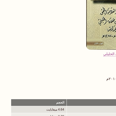
الخليلي
الحجم
4.64 ميغابايت