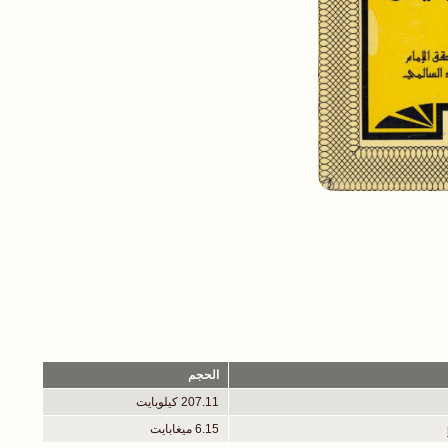
الحجم
207.11 كيلوبايت
6.15 ميغابايت